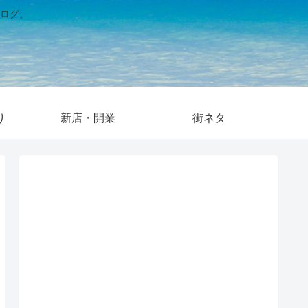
ログ。
り
新店・開業
街ネタ