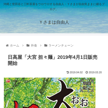
沖縄と世田谷と三軒茶屋をウロウロする自由人・Ｙさまが自由気ままに綴るブ
ログ。
Ｙさまは自由人
ホーム
外食
ラーメンチェーン
日高屋「大宮 担々麺」2019年4月1日販売
開始
2019.04.02
2019.03.20