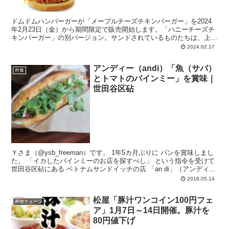
ドムドムハンバーガーが「メープルチーズチキンバーガー」を2024
年2月23日（金）から期間限定で販売開始します。「ハニーチーズチ
キンバーガー」の別バージョン。サンドされているものたちは、上か
ら、メープルシロップ、とろ～り濃厚チーズソース、サクサクフライ
2024.02.17
ドチキン、などが見えます。
アンディー（andi）「魚（サバ）
外食
とトマトのバインミー」を賞味｜
世田谷区砧
Ｙさま（@ysb_freeman）です。 1年5カ月ぶりに パンを賞味しまし
た。 「イカしたバインミーのお店を探すべし」 という指令を受けて
世田谷区砧にある ベトナムサンドイッチの店 「an di」（アンディ...
2018.05.14
松屋「豚汁ワンコイン100円フェ
丼物チェーン
ア」1月7日～14日開催。豚汁を
80円値下げ