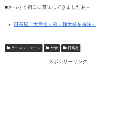
■さっそく初日に賞味してきましたあ～
日高屋「大宮担々麺」麺大盛を賞味～
ラーメンチェーン
外食
日高屋
スポンサーリンク