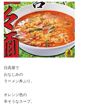
日高屋で
おなじみの
ラーメン丼ぶり。
オレンジ色の
辛そうなスープ。