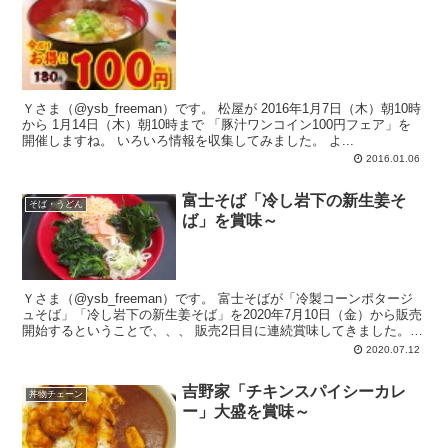
Ｙさま（@ysb_freeman）です。 松屋が 2016年1月7日（木）朝10時
から 1月14日（木）朝10時まで 「豚汁ワンコイン100円フェア」を
開催しますね。 いろいろ情報を収集してみました。 よ...
2016.01.06
富士そば「冷し岩下の新生姜そ
そば・うどん
ば」を賞味～
Ｙさま（@ysb_freeman）です。 富士そばが「冷製コーンポタージ
ュそば」「冷し岩下の新生姜そば」を2020年7月10日（金）から販売
開始するということで、、、 販売2日目に連続賞味してきました。
こちらは...
2020.07.12
吉野家「チキンスパイシーカレ
丼物チェーン
ー」大盛を賞味～