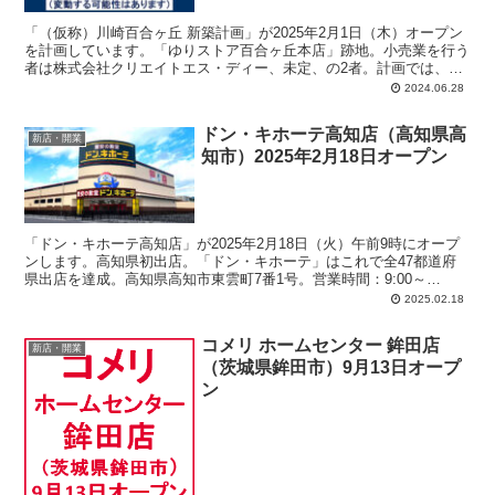
「（仮称）川崎百合ヶ丘 新築計画」が2025年2月1日（木）オープン
を計画しています。「ゆりストア百合ヶ丘本店」跡地。小売業を行う
者は株式会社クリエイトエス・ディー、未定、の2者。計画では、店
舗面積：1,714平方メートル、駐車場：18台、駐輪場：100台、営業
2024.06.28
時間：午前9時-翌午前1時。
ドン・キホーテ高知店（高知県高
新店・開業
知市）2025年2月18日オープン
「ドン・キホーテ高知店」が2025年2月18日（火）午前9時にオープ
ンします。高知県初出店。「ドン・キホーテ」はこれで全47都道府
県出店を達成。高知県高知市東雲町7番1号。営業時間：9:00～
27:00（翌3:00）。売場面積：3726.5平方メートル。駐車場：255台。
2025.02.18
駐輪場：148台。
コメリ ホームセンター 鉾田店
新店・開業
（茨城県鉾田市）9月13日オープ
ン