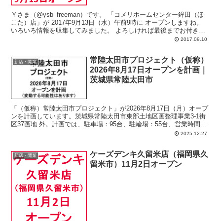
Ｙさま（@ysb_freeman）です。 「コメリホームセンター鉾田（ほ
こた）店」が 2017年9月13日（水）午前9時に オープンしますね。
いろいろ情報を収集してみました。 よろしければ最後までお付き合
い下...
2017.09.10
常陸太田市プロジェクト（仮称）
新店・開業
2026年8月17日オープンを計画｜
茨城県常陸太田市
「（仮称）常陸太田市プロジェクト」が2026年8月17日（月）オープ
ンを計画しています。茨城県常陸太田市東部土地区画整理事業3-1街
区37画地 外。計画では、駐車場：95台、駐輪場：55台、営業時間：
午前9時-翌午前0時。
2025.12.27
ケーズデンキ久留米店（福岡県久
新店・開業
留米市）11月2日オープン