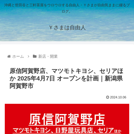
沖縄と世田谷と三軒茶屋をウロウロする自由人・Ｙさまが自由気ままに綴るブ
ログ。
Ｙさまは自由人
ホーム
新店・開業
原信阿賀野店、マツモトキヨシ、セリアほ
か 2025年4月7日 オープンを計画｜新潟県
阿賀野市
2024.10.06