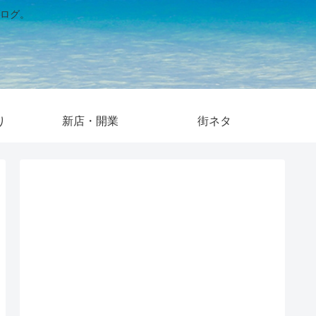
ログ。
り
新店・開業
街ネタ