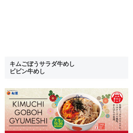
キムごぼうサラダ牛めし
ビビン牛めし