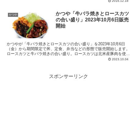
2016.12.18
かつや「牛バラ焼きとロースカツ
かつや
の合い盛り」2023年10月6日販売
開始
かつやが「牛バラ焼きとロースカツの合い盛り」を2023年10月6日
（金）から期間限定で丼、定食、弁当などの形態で販売開始します。
ロースカツと牛バラ焼きの合い盛り。ロースカツは北米産豚肉を使用
し約4週間熟成されたチルド状態で店舗へ納品。店舗では1枚ずつ丁
2023.10.04
寧に衣付け。牛バラ焼きはニンニクのきいたタレで仕上げてありま
す。
スポンサーリンク