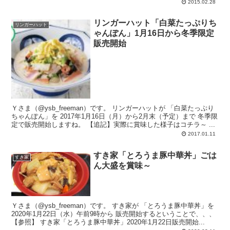
2015.02.28
リンガーハット「白菜たっぷりち
リンガーハット
ゃんぽん」1月16日から冬季限定
販売開始
Ｙさま（@ysb_freeman）です。 リンガーハットが 「白菜たっぷり
ちゃんぽん」を 2017年1月16日（月）から2月末（予定）まで 冬季限
定で販売開始しますね。 【追記】実際に賞味した様子はコチラ～ ...
2017.01.11
すき家「とろうま豚中華丼」ごは
すき家
ん大盛を賞味～
Ｙさま（@ysb_freeman）です。 すき家が 「とろうま豚中華丼」を
2020年1月22日（水）午前9時から 販売開始するということで、、、
【参照】 すき家「とろうま豚中華丼」2020年1月22日販売開始...