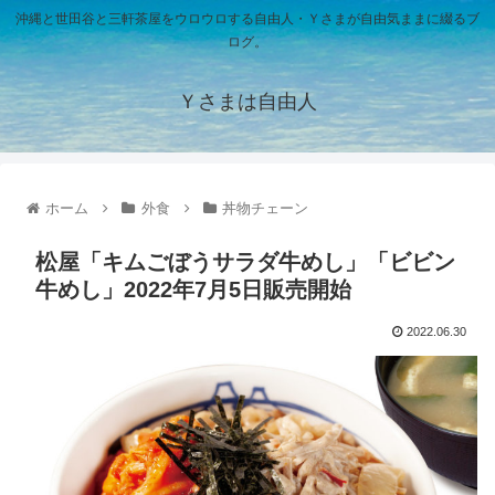
沖縄と世田谷と三軒茶屋をウロウロする自由人・Ｙさまが自由気ままに綴るブ
ログ。
Ｙさまは自由人
ホーム
外食
丼物チェーン
松屋「キムごぼうサラダ牛めし」「ビビン
牛めし」2022年7月5日販売開始
2022.06.30