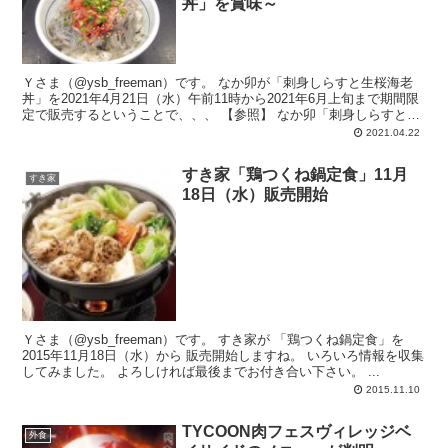
丼」を賞味～
Ｙさま（@ysb_freeman）です。 なか卯が「刺身しらすと生桜海老
丼」を2021年4月21日（水）午前11時から2021年6月上旬まで期間限
定で販売するということで、、、 【参照】 なか卯「刺身しらすと生
桜...
2021.04.22
すき家「鶏つくね鍋定食」11月
すき家
18日（水）販売開始
Ｙさま（@ysb_freeman）です。 すき家が 「鶏つくね鍋定食」を
2015年11月18日（水）から 販売開始しますね。 いろいろ情報を収集
してみました。 よろしければ最後までお付き合い下さい。 ...
2015.11.10
TYCOON肉フェスヴィレッジベ
外食