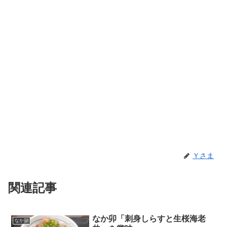
Ｙさま
関連記事
なか卯「刺身しらすと生桜海老
なか卯