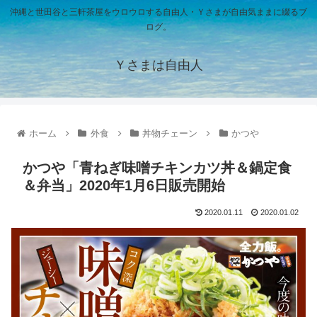
沖縄と世田谷と三軒茶屋をウロウロする自由人・Ｙさまが自由気ままに綴るブ
ログ。
Ｙさまは自由人
ホーム
外食
丼物チェーン
かつや
かつや「青ねぎ味噌チキンカツ丼＆鍋定食
＆弁当」2020年1月6日販売開始
2020.01.11
2020.01.02