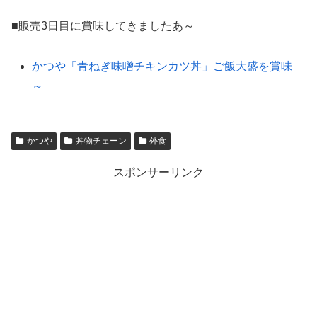
■販売3日目に賞味してきましたあ～
かつや「青ねぎ味噌チキンカツ丼」ご飯大盛を賞味
～
かつや
丼物チェーン
外食
スポンサーリンク