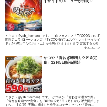
イサイドのメニューが判明～
Ｙさま（@ysb_freeman）です。 「肉フェス」と「TYCOON」の 期
間限定コラボレーション店 「TYCOON肉フェスヴィレッジベイサイ
ド」が 2015年7月18日（土）から9月27日（日）まで 営業すると発
表...
2015.07.14
かつや「青ねぎ味噌カツ丼＆定
かつや
食」12月5日販売開始
Ｙさま（@ysb_freeman）です。 かつやが 「青ねぎ味噌カツ丼」
「青ねぎ味噌カツ定食」を 2016年12月5日（月）から 販売開始しま
すね。 【追記】実際に賞味した様子はコチラ！ かつや「青ね...