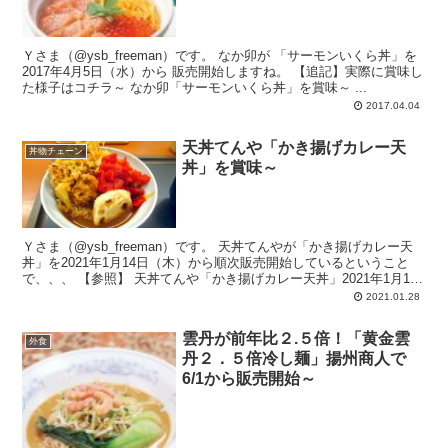
Ｙさま（@ysb_freeman）です。 なか卯が 「サーモンいくら丼」を
2017年4月5日（水）から 販売開始しますね。 【追記】実際に賞味し
た様子はコチラ～ なか卯「サーモンいくら丼」を賞味～ ...
2017.04.04
天丼てんや「かき揚げカレー天
丼物チェーン
丼」を賞味～
Ｙさま（@ysb_freeman）です。 天丼てんやが「かき揚げカレー天
丼」を2021年1月14日（木）から順次販売開始しているということ
で、、、 【参照】 天丼てんや「かき揚げカレー天丼」2021年1月14
日販...
2021.01.28
雲丹が前年比２.５倍！「黄金雲
外食
丹２．５倍冷し麺」揚州商人で
6/1から販売開始～