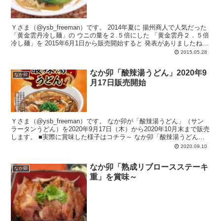
Ｙさま（@ysb_freeman）です。 2014年夏に 揚州商人で人気だった
「黄金雲丹冷し麺」の ウニの量を２.５倍にした 「黄金雲丹２．５倍
冷し麺」を 2015年6月1日から販売開始すると 発表がありましたね...
2015.05.28
なか卯「酸辣湯うどん」2020年9
なか卯
月17日販売開始
Ｙさま（@ysb_freeman）です。 なか卯が「酸辣湯うどん」（サン
ラータンうどん）を2020年9月17日（木）から2020年10月末まで販売
します。 ■実際に賞味した様子はコチラ～ なか卯「酸辣湯うどん」
を...
2020.09.10
なか卯「熟成リブロースステーキ
なか卯
重」を賞味～