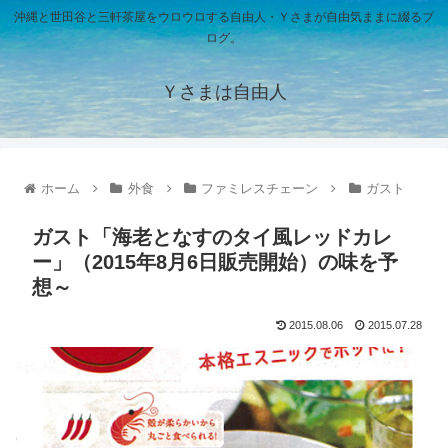
沖縄と世田谷と三軒茶屋をウロウロする自由人・Ｙさまが自由気ままに綴るブ
ログ。
Ｙさまは自由人
ホーム
外食
ファミレスチェーン
ガスト
ガスト「海老となすのタイ風レッドカレ
ー」（2015年8月6日販売開始）の味を予
想～
2015.08.06
2015.07.28