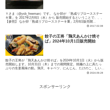
Ｙさま（@ysb_freeman）です。 なか卯が 「熟成リブロースステー
キ重」を 2017年2月8日（水）から 販売開始するということで、、、
【参照】 なか卯「熟成リブロースステーキ重」2月8日販売開...
2017.02.08
餃子の王将「鶏天あんかけ焼そ
外食
ば」2024年10月1日販売開始
餃子の王将が「鶏天あんかけ焼そば」を2024年10月1日（火）から販
売開始します。10月31日（木）までの期間限定。焼麺の上に具たっ
ぷりの生姜風味の餡。鶏天、キャベツ、にんじん、たけのこ、しいた
け、緑の葉っぱ、などが見えます。
2024.09.28
スポンサーリンク