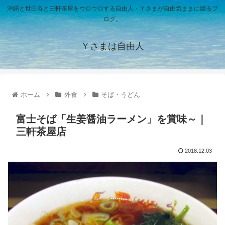
沖縄と世田谷と三軒茶屋をウロウロする自由人・Ｙさまが自由気ままに綴るブ
ログ。
Ｙさまは自由人
ホーム
外食
そば・うどん
富士そば「生姜醤油ラーメン」を賞味～｜
三軒茶屋店
2018.12.03