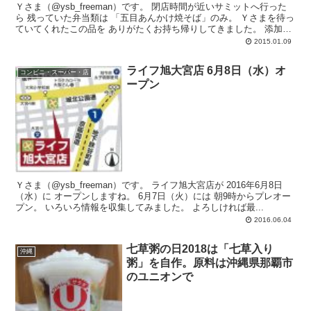
Ｙさま（@ysb_freeman）です。 閉店時間が近いサミットへ行った
ら 残っていた弁当類は 「五目あんかけ焼そば」のみ。 Ｙさまを待っ
ていてくれたこの品を ありがたくお持ち帰りしてきました。 添加物
などな...
2015.01.09
ライフ旭大宮店 6月8日（水）オ
コンビニ・スーパー・店
ープン
Ｙさま（@ysb_freeman）です。 ライフ旭大宮店が 2016年6月8日
（水）に オープンしますね。 6月7日（火）には 朝9時からプレオー
プン。 いろいろ情報を収集してみました。 よろしければ最...
2016.06.04
七草粥の日2018は「七草入り
沖縄
粥」を自作。原料は沖縄県那覇市
のユニオンで