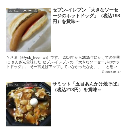
セブン-イレブン「大きなソーセ
コンビニ・スーパー・店
ージのホットドッグ」（税込198
円）を賞味～
Ｙさま（@ysb_freeman）です。 2014年から2015年にかけての冬季
に さんざん賞味した セブン-イレブンの 「大きなソーセージのホッ
トドッグ」。 そー言えばアップしていなかったなあ、、、 と思い出
し...
2015.05.17
サミット「五目あんかけ焼そば」
コンビニ・スーパー・店
（税込213円）を賞味～