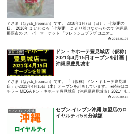
Ｙさま（@ysb_freeman）です。 2018年1月7日（日）。 七草粥の
日。 2018年は いわゆる「七草粥」に 辿り着けなかったので 沖縄県
那覇市の スーパーマーケット 「フレッシュプラザ ユニオ...
2018.01.07
ドン・キホーテ豊見城店（仮称）
新店・開業
2021年4月15日オープンを計画｜
沖縄県豊見城市
Ｙさま（@ysb_freeman）です。 「（仮称）ドン・キホーテ豊見城
店」が2021年4月15日（木）オープンを計画しています。 ■続報はコ
チラ～ MEGAドン・キホーテ豊見城店（沖縄県豊見城市）2021年4
月...
2020.09.18
セブン-イレブン沖縄 加盟店のロ
セブン-イレブン沖縄
イヤルティ5％分減額