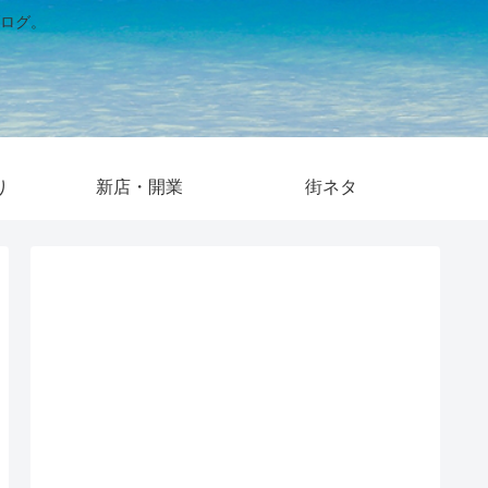
ログ。
り
新店・開業
街ネタ