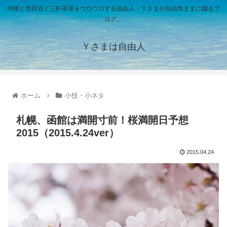
沖縄と世田谷と三軒茶屋をウロウロする自由人・Ｙさまが自由気ままに綴るブ
ログ。
Ｙさまは自由人
ホーム
小技・小ネタ
札幌、函館は満開寸前！桜満開日予想
2015（2015.4.24ver）
2015.04.24