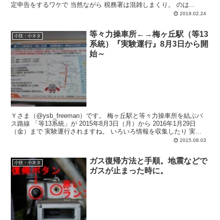
定申告をするワケで 当然ながら 税務署は混雑しまくり。 のは...
2019.02.24
等々力操車所←→梅ヶ丘駅（等13
小技・小ネタ
系統）『実験運行』8月3日から開
始～
Ｙさま（@ysb_freeman）です。 梅ヶ丘駅と等々力操車所を結ぶバ
ス路線 「等13系統」が 2015年8月3日（月）から 2016年1月29日
（金）まで 実験運行されますね。 いろいろ情報を収集したり 実...
2015.08.03
ガス復帰方法と手順。地震などで
小技・小ネタ
ガスが止まった時に。