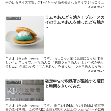
手のひらサイズで安いプレイヤーが 新発売されるそうで けっこう気
になっていま...
2015.04.17
ラムネあんどら焼き！ブルースカ
小技・小ネタ
イのラムネあんを使ったどら焼き
～
Ｙさま（@ysb_freeman）です。 ちょこっと前に話題になった 水色
というかスカイブルーなあんこ 「爽快ラムネあん」 というのがあり
ましたが 今度はその「ラムネあん」を使った 「ラムネあんどら焼
き」が発売される...
2015.05.27
確定申告で税務署が混雑する曜日
小技・小ネタ
と時間をきいてみた
Ｙさま（@ysb_freeman）です。 例年2月15日から3月15日は 確定申
告の受付期間。 この時期に 全国2,000万人以上の 人たちが 一斉に確