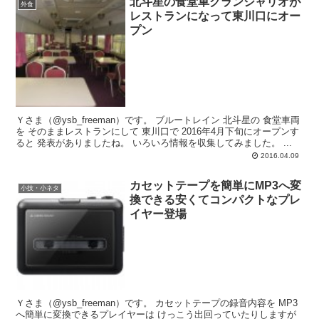
北斗星の食堂車グランシャリオが
外食
レストランになって東川口にオー
プン
Ｙさま（@ysb_freeman）です。 ブルートレイン 北斗星の 食堂車両
を そのままレストランにして 東川口で 2016年4月下旬にオープンす
ると 発表がありましたね。 いろいろ情報を収集してみました。 ...
2016.04.09
カセットテープを簡単にMP3へ変
小技・小ネタ
換できる安くてコンパクトなプレ
イヤー登場
Ｙさま（@ysb_freeman）です。 カセットテープの録音内容を MP3
へ簡単に変換できるプレイヤーは けっこう出回っていたりしますが