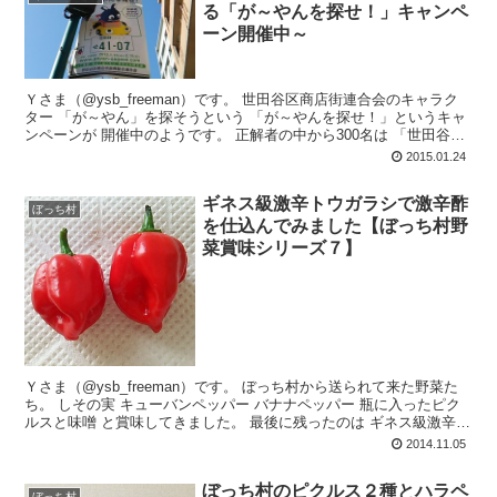
る「が～やんを探せ！」キャンペ
ーン開催中～
Ｙさま（@ysb_freeman）です。 世田谷区商店街連合会のキャラク
ター 「が～やん」を探そうという 「が～やんを探せ！」というキャ
ンペーンが 開催中のようです。 正解者の中から300名は 「世田谷み
やげ」詰...
2015.01.24
ギネス級激辛トウガラシで激辛酢
ぼっち村
を仕込んでみました【ぼっち村野
菜賞味シリーズ７】
Ｙさま（@ysb_freeman）です。 ぼっち村から送られて来た野菜た
ち。 しその実 キューバンペッパー バナナペッパー 瓶に入ったピク
ルスと味噌 と賞味してきました。 最後に残ったのは ギネス級激辛ト
ウガ...
2014.11.05
ぼっち村のピクルス２種とハラペ
ぼっち村