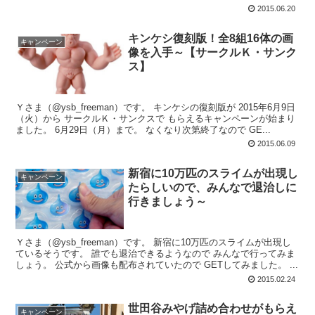
2015.06.20
キンケシ復刻版！全8組16体の画
キャンペーン
像を入手～【サークルＫ・サンク
ス】
Ｙさま（@ysb_freeman）です。 キンケシの復刻版が 2015年6月9日
（火）から サークルＫ・サンクスで もらえるキャンペーンが始まり
ました。 6月29日（月）まで。 なくなり次第終了なので GE...
2015.06.09
新宿に10万匹のスライムが出現し
キャンペーン
たらしいので、みんなで退治しに
行きましょう～
Ｙさま（@ysb_freeman）です。 新宿に10万匹のスライムが出現し
ているそうです。 誰でも退治できるようなので みんなで行ってみま
しょう。 公式から画像も配布されていたので GETしてみました。 ...
2015.02.24
世田谷みやげ詰め合わせがもらえ
キャンペーン