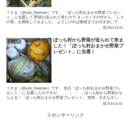
Ｙさま（@ysb_freeman）です。 「ぼっち村おまかせ野菜プレゼン
ト」に当選して 野菜が送られて来たので さっそくその中から 「しそ
の実」を賞味してみました。 よろしければ最後までお付き合い下さ
い。 まずは届い...
2014.10.02
ぼっち村から野菜が送られて来ま
ぼっち村
した！「ぼっち村おまかせ野菜プ
レゼント」に当選！
Ｙさま（@ysb_freeman）です。 先日「ぼっち村おまかせ野菜プレ
ゼント」に 応募したのですが、、、 ↓ ↓ ↓ ぼっち村から野菜がも
らえる！「ぼっち村おまかせ野菜プレゼント」 突然、大きなダンボ
ールが 着払い...
2014.10.01
スポンサーリンク