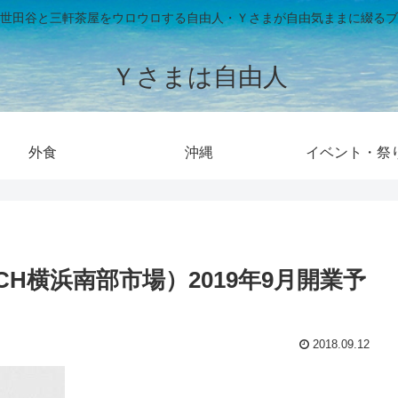
世田谷と三軒茶屋をウロウロする自由人・Ｙさまが自由気ままに綴るブ
Ｙさまは自由人
外食
沖縄
イベント・祭
H横浜南部市場）2019年9月開業予
2018.09.12