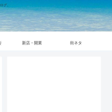
ログ。
り
新店・開業
街ネタ