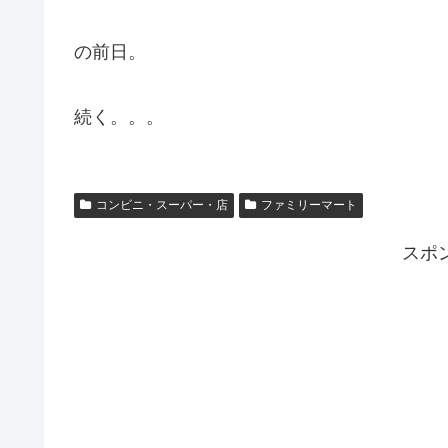
の前日。
続く。。。
コンビニ・スーパー・店
ファミリーマート
スポ