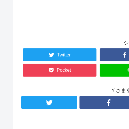
シ
Twitter
Pocket
Ｙさま