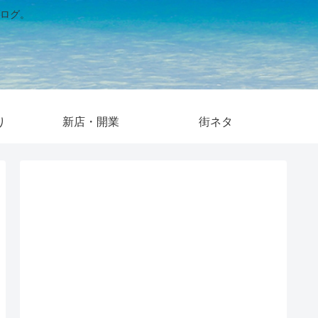
ログ。
り
新店・開業
街ネタ