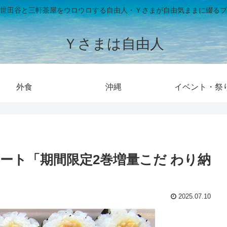
世田谷と三軒茶屋をウロウロする自由人・Ｙさまが自由気ままに綴るブ
Ｙさまは自由人
外食
沖縄
イベント・祭
マート「期間限定2巻増量こだ わり納
2025.07.10