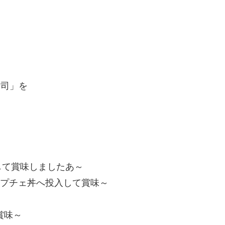
寿司」を
して賞味しましたあ～
ャプチェ丼へ投入して賞味～
賞味～