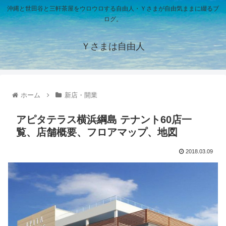
沖縄と世田谷と三軒茶屋をウロウロする自由人・Ｙさまが自由気ままに綴るブ
ログ。
Ｙさまは自由人
ホーム
新店・開業
アピタテラス横浜綱島 テナント60店一
覧、店舗概要、フロアマップ、地図
2018.03.09