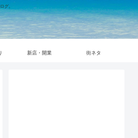
ログ。
り
新店・開業
街ネタ