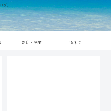
ログ。
り
新店・開業
街ネタ