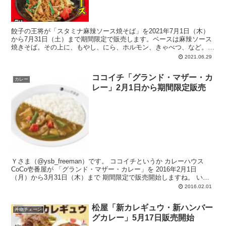
餃子の王将が「スタミナ麻辣ソース焼そば」を2021年7月1日（木）
から7月31日（土）まで期間限定で販売します。ベースは麻辣ソース
焼きそば。その上に、もやし、にら、ホルモン、きゃべつ、など。全
体に粗挽きな激辛唐辛子がふりかかっています。ちょこんと紅しょう
2021.06.29
が。いつものように、フェアセットA、Bの設定もアリ。
ココイチ「グランド・マザー・カ
カレー
レー」2月1日から期間限定販売
Ｙさま（@ysb_freeman）です。 ココイチというか カレーハウス
CoCo壱番屋が 「グランド・マザー・カレー」を 2016年2月1日
（月）から3月31日（木）まで 期間限定で販売開始しますね。 いろ
いろ情...
2016.02.01
松屋「新カレギュウ・新ハンバー
丼物チェーン
グカレー」5月17日販売開始