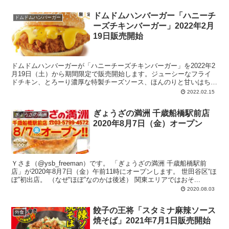
ドムドムハンバーガー「ハニーチ
ドムドムハンバーガー
ーズチキンバーガー」2022年2月
19日販売開始
ドムドムハンバーガーが「ハニーチーズチキンバーガー」を2022年2
月19日（土）から期間限定で販売開始します。ジューシーなフライ
ドチキン、とろーり濃厚な特製チーズソース、ほんのりと甘いはちみ
つ、という組み合わせ。とろっとした食感とサクサクした食感の違い
2022.02.15
も楽しめます。
ぎょうざの満洲 千歳船橋駅前店
ぎょうざの満洲
2020年8月7日（金）オープン
Ｙさま（@ysb_freeman）です。 「ぎょうざの満洲 千歳船橋駅前
店」が2020年8月7日（金）午前11時にオープンします。 世田谷区“ほ
ぼ”初出店。 （なぜ“ほぼ”なのかは後述） 関東エリアではおそ...
2020.08.03
餃子の王将「スタミナ麻辣ソース
外食
焼そば」2021年7月1日販売開始