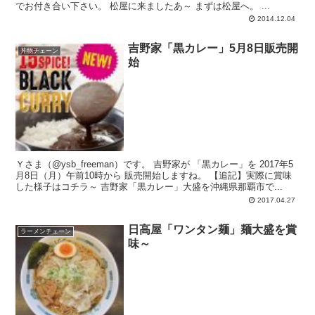
でお付き合い下さい。 松屋に来ましたあ～ まずは松屋へ。 ...
2014.12.04
吉野家「黒カレー」5月8日販売開
丼物チェーン
始
Ｙさま（@ysb_freeman）です。 吉野家が 「黒カレー」を 2017年5
月8日（月）午前10時から 販売開始しますね。 【追記】実際に賞味
した様子はコチラ～ 吉野家「黒カレー」大盛を沖縄県那覇市で...
2017.04.27
日高屋「ワンタン麺」麺大盛を賞
ラーメンチェーン
味～