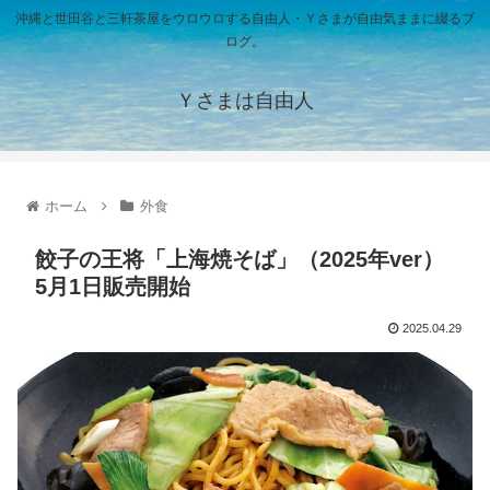
沖縄と世田谷と三軒茶屋をウロウロする自由人・Ｙさまが自由気ままに綴るブ
ログ。
Ｙさまは自由人
ホーム
外食
餃子の王将「上海焼そば」（2025年ver）
5月1日販売開始
2025.04.29