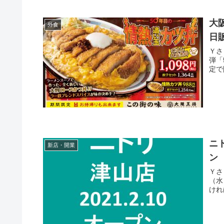
大
外食
日
Ｙさま（@
弾「
ニ
新店・開業
ン
Ｙさま（@
（水）にオ