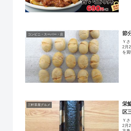
節
コンビニ・スーパー・店
Ｙさま（@
2月2日
栄
三軒茶屋グルメ
区
Ｙさま（@
2月2日
方巻