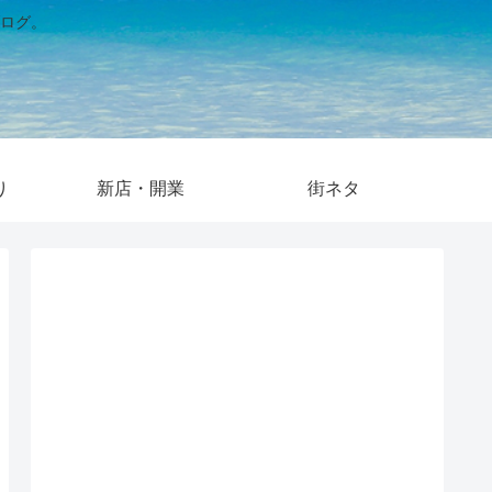
ログ。
り
新店・開業
街ネタ