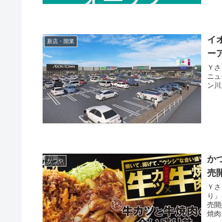
イ
新店・開業
ー
Ｙさま（@
ニュー
ン川
か
かつや
売
Ｙさま（@
り」
売開始します。 ■
焼肉.