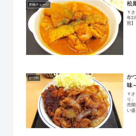
松
丼物チェーン
Ｙさま（@
年2
か
かつや
味
Ｙさま（@
り」
売開始す
い盛.