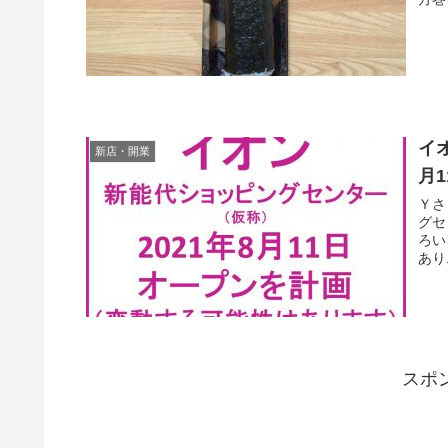
イ
新店・開業
月
Ｙさま（@
グセ
ろいろ情
あり.
スポ