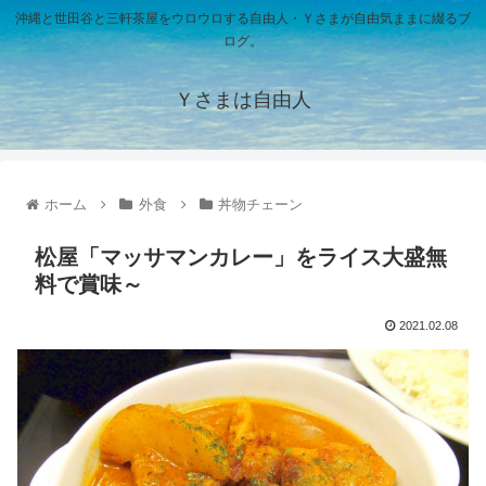
沖縄と世田谷と三軒茶屋をウロウロする自由人・Ｙさまが自由気ままに綴るブ
ログ。
Ｙさまは自由人
ホーム
外食
丼物チェーン
松屋「マッサマンカレー」をライス大盛無
料で賞味～
2021.02.08