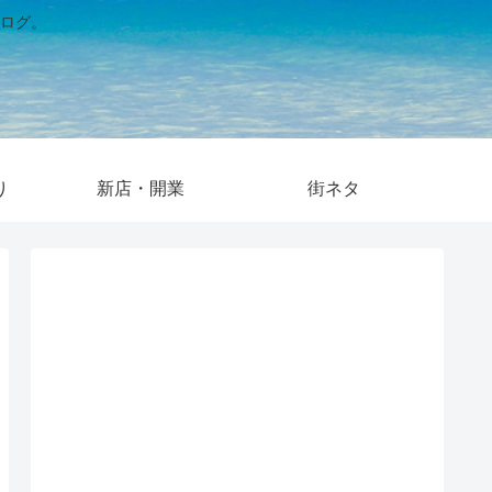
ログ。
り
新店・開業
街ネタ