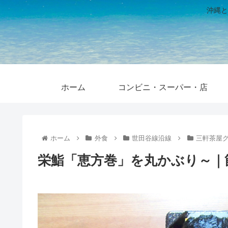
沖縄と
ホーム
コンビニ・スーパー・店
ホーム
外食
世田谷線沿線
三軒茶屋
栄鮨「恵方巻」を丸かぶり～｜節