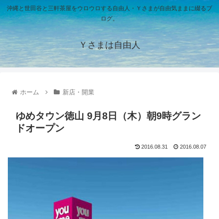
沖縄と世田谷と三軒茶屋をウロウロする自由人・Ｙさまが自由気ままに綴るブ
ログ。
Ｙさまは自由人
ホーム
新店・開業
ゆめタウン徳山 9月8日（木）朝9時グラン
ドオープン
2016.08.31
2016.08.07