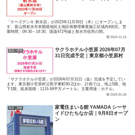
「ケーズデンキ 射水店」が2023年11月30日（木）にオープンしま
す。富山県射水市本開発地区土地区画整理事業施工区域内4街区。営
業時間：09:30～19:30。国道472号線と射水市役所の間。
2023.11.12
サクラホテル小笠原 2026年07月
新店・開業
31日完成予定｜東京都小笠原村
「サクラホテル小笠原」が2026年07月31日（金）完成を予定してい
ます。東京都小笠原村父島字東町90-2ほか。計画では、地上5階、地
下1階、延床面積：1115.69平方メートル、主要用途：ホテル。
2025.01.30
家電住まいる館 YAMADA シーサ
新店・開業
イドひたちなか店｜9月8日オープ
ン