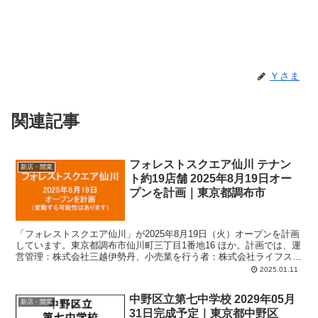
Ｙさま
関連記事
フォレストスクエア仙川 テナン
新店・開業
ト約19店舗 2025年8月19日オー
プンを計画｜東京都調布市
「フォレストスクエア仙川」が2025年8月19日（火）オープンを計画
しています。東京都調布市仙川町三丁目1番地16 ほか。計画では、運
営管理：株式会社三越伊勢丹、小売業を行う者：株式会社ライフスタ
イルイノベーションほか1社ほか未定、店舗面積：1,494平方メート
2025.01.11
ル、駐車場：28台、駐輪場：84台。
中野区立第七中学校 2029年05月
新店・開業
31日完成予定｜東京都中野区