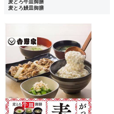
麦とろ牛皿御膳
麦とろ鰻皿御膳