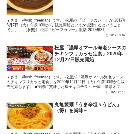
Ｙさま（@ysb_freeman）です。 松屋の 「ビーフカレー」が 2017年
3月7日（火）午前10時から 販売開始というか復活するということ
で、、、 【参照】 松屋「ビーフカレー」復活 2017年3月...
2017.03.07
松屋「濃厚オマール海老ソースの
丼物チェーン
チキンフリカッセ定食」2020年
12月22日販売開始
Ｙさま（@ysb_freeman）です。 松屋が「濃厚オマール海老ソース
のチキンフリカッセ定食」を2020年12月22日（火）午前10時から販
売開始します。 ■実際に賞味した様子はコチラ～ 松屋「濃厚オマー
ル海老...
2020.12.18
丸亀製麺「うま辛坦々うどん」
そば・うどん
（得）を賞味～