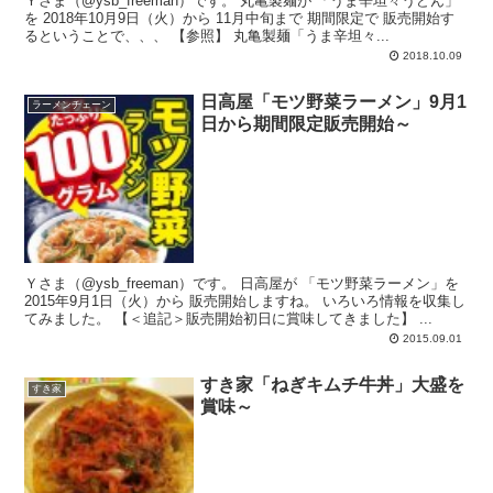
Ｙさま（@ysb_freeman）です。 丸亀製麺が 「うま辛坦々うどん」
を 2018年10月9日（火）から 11月中旬まで 期間限定で 販売開始す
るということで、、、 【参照】 丸亀製麺「うま辛坦々...
2018.10.09
日高屋「モツ野菜ラーメン」9月1
ラーメンチェーン
日から期間限定販売開始～
Ｙさま（@ysb_freeman）です。 日高屋が 「モツ野菜ラーメン」を
2015年9月1日（火）から 販売開始しますね。 いろいろ情報を収集し
てみました。 【＜追記＞販売開始初日に賞味してきました】 ...
2015.09.01
すき家「ねぎキムチ牛丼」大盛を
すき家
賞味～