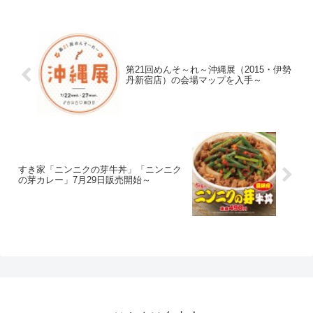
第21回めんそ～れ～沖縄展（2015・伊勢
丹新宿店）の会場マップを入手～
すき家「ニンニクの芽牛丼」「ニンニク
の芽カレー」7月29日販売開始～