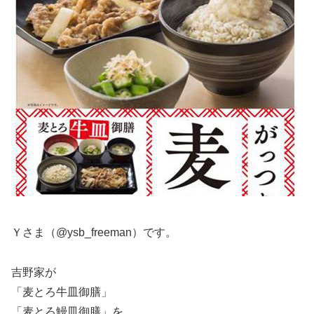
Ｙさま（@ysb_freeman）です。
吉野家が
「麦とろ牛皿御膳」
「麦とろ鰻皿御膳」を