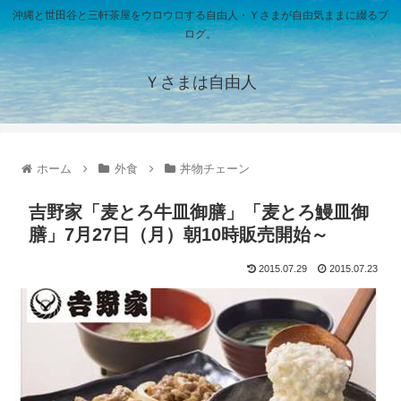
沖縄と世田谷と三軒茶屋をウロウロする自由人・Ｙさまが自由気ままに綴るブ
ログ。
Ｙさまは自由人
ホーム
外食
丼物チェーン
吉野家「麦とろ牛皿御膳」「麦とろ鰻皿御
膳」7月27日（月）朝10時販売開始～
2015.07.29
2015.07.23