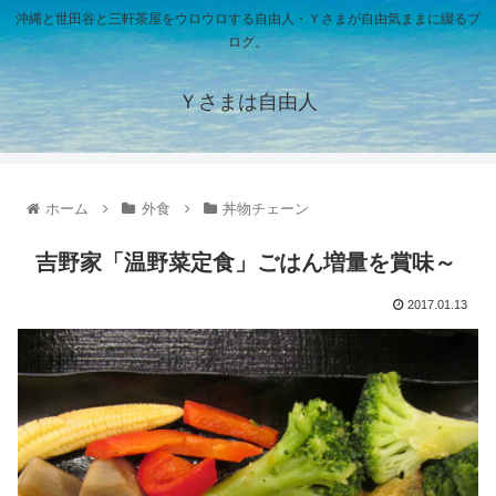
沖縄と世田谷と三軒茶屋をウロウロする自由人・Ｙさまが自由気ままに綴るブ
ログ。
Ｙさまは自由人
ホーム
外食
丼物チェーン
吉野家「温野菜定食」ごはん増量を賞味～
2017.01.13