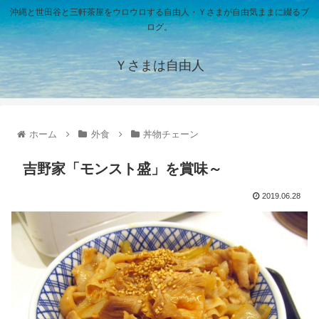
沖縄と世田谷と三軒茶屋をウロウロする自由人・Ｙさまが自由気ままに綴るブ
ログ。
Ｙさまは自由人
ホーム
外食
丼物チェーン
吉野家「モンスト盛」を賞味～
2019.06.28