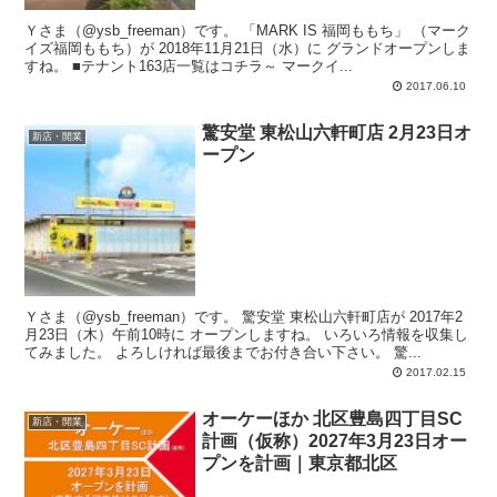
Ｙさま（@ysb_freeman）です。 「MARK IS 福岡ももち」 （マーク
イズ福岡ももち）が 2018年11月21日（水）に グランドオープンしま
すね。 ■テナント163店一覧はコチラ～ マークイ...
2017.06.10
驚安堂 東松山六軒町店 2月23日オ
新店・開業
ープン
Ｙさま（@ysb_freeman）です。 驚安堂 東松山六軒町店が 2017年2
月23日（木）午前10時に オープンしますね。 いろいろ情報を収集し
てみました。 よろしければ最後までお付き合い下さい。 驚...
2017.02.15
オーケーほか 北区豊島四丁目SC
新店・開業
計画（仮称）2027年3月23日オー
プンを計画｜東京都北区