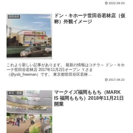
華料理、韓国料理、洋食、お好み焼き、鉄板焼き、焼きそば、ハンバ
2022.06.03
ーガー、ポテト、ドリンク、ドーナツ、チョコレート、カフェ、な
ど。
ドン・キホーテ世田谷若林店（仮
世田谷区
称）外観イメージ
これより新しい記事があります。 最新の情報はコチラ～ ドン・キホ
ーテ世田谷若林店 2017年11月2日オープン Ｙさま
（@ysb_freeman）です。 東京都世田谷区若林...
2017.06.22
マークイズ福岡ももち（MARK
新店・開業
IS 福岡ももち）2018年11月21日
開業