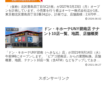
「（仮称）北区豊島四丁目SC計画」が2027年3月23日（月）オープ
ンを計画しています。小売業を行う者はオーケー株式会社ほか1名。
東京都北区豊島四丁目2番24ほか。計画では、店舗面積：2,670平方
メートル、駐車場：93台、駐輪場：144台、営業時間：午前9時15分-
2026.08.02
午後10時、（土日祝は午前8時30分開店）
ドン・キホーテUNY碧南店 テナ
新店・開業
ント10店一覧、地図、店舗概要
「ドン・キホーテUNY碧南（へきなん）店」が2021年9月14日（火）
午前9時にオープンします。「ピアゴ碧南店」からの業態転換。店舗
概要、地図、テナント10店一覧（含ATM）などをアップしておきま
す。愛知県碧南市天王町2丁目1。営業時間：午前9時～翌午前2時。
2021.08.27
駐車場：161台。駐輪場：130台。
スポンサーリンク