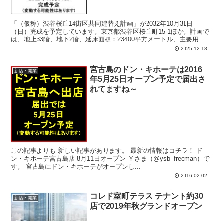
「（仮称）渋谷桜丘14街区共同建替え計画」が2032年10月31日
（日）完成を予定しています。東京都渋谷区桜丘町15-1ほか。計画で
は、地上33階、地下2階、延床面積：23400平方メートル、主要用
途：共同住宅。
2025.12.18
宮古島のドン・キホーテは2016
新店・開業
年5月25日オープン予定で届出さ
れてますね～
この記事よりも 新しい記事があります。 最新の情報はコチラ！ ド
ン・キホーテ宮古島店 8月11日オープン Ｙさま（@ysb_freeman）で
す。 宮古島にドン・キホーテがオープンし...
2016.02.02
コレド室町テラス テナント約30
新店・開業
店で2019年秋グランドオープン