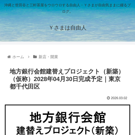
沖縄と世田谷と三軒茶屋をウロウロする自由人・Ｙさまが自由気ままに綴るブ
ログ。
Ｙさまは自由人
ホーム
新店・開業
地方銀行会館建替えプロジェクト（新築）
（仮称）2028年04月30日完成予定｜東京
都千代田区
2026.03.02