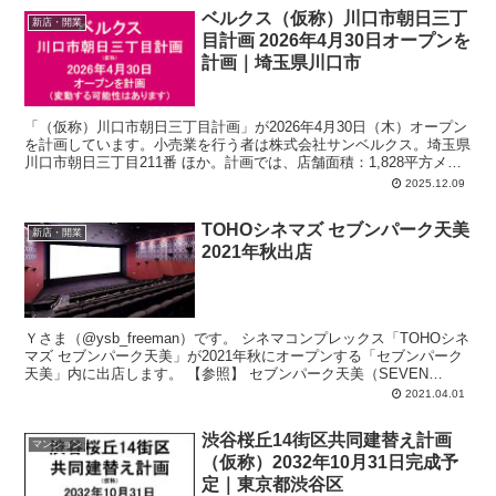
ベルクス（仮称）川口市朝日三丁
新店・開業
目計画 2026年4月30日オープンを
計画｜埼玉県川口市
「（仮称）川口市朝日三丁目計画」が2026年4月30日（木）オープン
を計画しています。小売業を行う者は株式会社サンベルクス。埼玉県
川口市朝日三丁目211番 ほか。計画では、店舗面積：1,828平方メー
トル、駐車場：76台、駐輪場：53台、営業時間：午前9時00分-午後
2025.12.09
10時00分。
TOHOシネマズ セブンパーク天美
新店・開業
2021年秋出店
Ｙさま（@ysb_freeman）です。 シネマコンプレックス「TOHOシネ
マズ セブンパーク天美」が2021年秋にオープンする「セブンパーク
天美」内に出店します。 【参照】 セブンパーク天美（SEVEN
PAR...
2021.04.01
渋谷桜丘14街区共同建替え計画
マンション
（仮称）2032年10月31日完成予
定｜東京都渋谷区