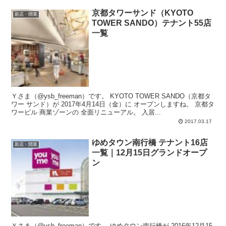
京都タワーサンド（KYOTO
新店・開業
TOWER SANDO）テナント55店
一覧
Ｙさま（@ysb_freeman）です。 KYOTO TOWER SANDO（京都タ
ワー サンド）が 2017年4月14日（金）に オープンしますね。 京都タ
ワービル 商業ゾーンの 全面リニューアル。 入居...
2017.03.17
ゆめタウン南行橋 テナント16店
新店・開業
一覧｜12月15日グランドオープ
ン
Ｙさま（@ysb_freeman）です。 ゆめタウン南行橋が 2016年12月15