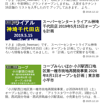
日（木）午前9時に グランドオープンしますね。 入居するテナント
16店舗の リストを入手したので アップしておきます。 よろ...
2016.12.12
スーパーセンタートライアル神埼
新店・開業
千代田店 2019年5月15日オープン
を計画
Ｙさま（@ysb_freeman）です。 スーパーセンタートライアル神埼
千代田店が 2019年5月15日（水）オープンを 計画していますね。 い
ろいろ情報を収集してみました。 ※「計画」なので変動する可能性
はあり...
2019.01.19
コープみらいほか 小川駅西口地
新店・開業
区第一種市街地再開発事業 2026
年8月1日オープンを計画｜東京都
小平市
「小川駅西口地区第一種市街地再開発事業」が2026年8月1日（土）
オープンを計画しています。「アトラスタワー小平小川」1階から3
階。西武国分寺線・西武拝島線小川駅直結。小売業を行うのは、生活
協同組合コープみらい、ほか未定。
2025.12.13