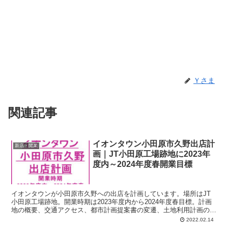
Ｙさま
関連記事
イオンタウン小田原市久野出店計
新店・開業
画｜JT小田原工場跡地に2023年
度内～2024年度春開業目標
イオンタウンが小田原市久野への出店を計画しています。場所はJT
小田原工場跡地。開業時期は2023年度内から2024年度春目標。計画
地の概要、交通アクセス、都市計画提案書の変遷、土地利用計画の変
遷、ここまでの流れのおさらい、今後のスケジュール、などをアップ
2022.02.14
しておきます。