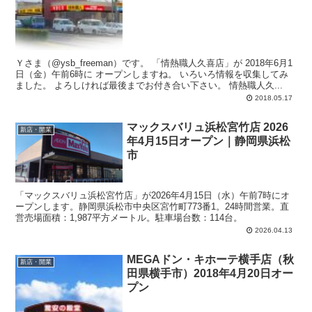
Ｙさま（@ysb_freeman）です。 「情熱職人久喜店」が 2018年6月1
日（金）午前6時に オープンしますね。 いろいろ情報を収集してみ
ました。 よろしければ最後までお付き合い下さい。 情熱職人久...
2018.05.17
マックスバリュ浜松宮竹店 2026
新店・開業
年4月15日オープン｜静岡県浜松
市
「マックスバリュ浜松宮竹店」が2026年4月15日（水）午前7時にオ
ープンします。静岡県浜松市中央区宮竹町773番1。24時間営業。直
営売場面積：1,987平方メートル。駐車場台数：114台。
2026.04.13
MEGAドン・キホーテ横手店（秋
新店・開業
田県横手市）2018年4月20日オー
プン