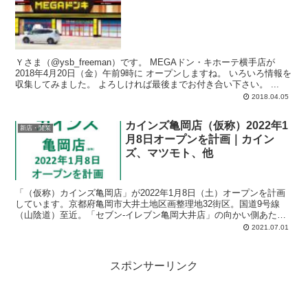
Ｙさま（@ysb_freeman）です。 MEGAドン・キホーテ横手店が
2018年4月20日（金）午前9時に オープンしますね。 いろいろ情報を
収集してみました。 よろしければ最後までお付き合い下さい。 ...
2018.04.05
カインズ亀岡店（仮称）2022年1
新店・開業
月8日オープンを計画｜カイン
ズ、マツモト、他
「（仮称）カインズ亀岡店」が2022年1月8日（土）オープンを計画
しています。京都府亀岡市大井土地区画整理地32街区。国道9号線
（山陰道）至近。「セブン-イレブン亀岡大井店」の向かい側あた
り。「京都トヨベット亀岡店」から道路を隔てた南側。計画では、店
2021.07.01
舗面積：11,210平方メートル、駐車場：595台、駐輪場：29台。
スポンサーリンク