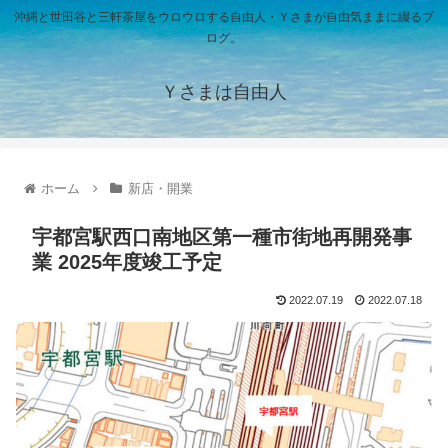
沖縄と世田谷と三軒茶屋をウロウロする自由人・Ｙさまが自由気ままに綴るブ
ログ。
Ｙさまは自由人
ホーム
新店・開業
宇都宮駅西口南地区第一種市街地再開発事
業 2025年度竣工予定
2022.07.19
2022.07.18