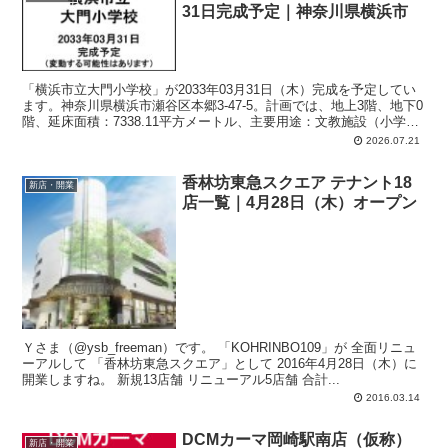
31日完成予定｜神奈川県横浜市
「横浜市立大門小学校」が2033年03月31日（木）完成を予定してい
ます。神奈川県横浜市瀬谷区本郷3-47-5。計画では、地上3階、地下0
階、延床面積：7338.11平方メートル、主要用途：文教施設（小学
校）。
2026.07.21
香林坊東急スクエア テナント18
新店・開業
店一覧｜4月28日（木）オープン
Ｙさま（@ysb_freeman）です。 「KOHRINBO109」が 全面リニュ
ーアルして 「香林坊東急スクエア」として 2016年4月28日（木）に
開業しますね。 新規13店舗 リニューアル5店舗 合計...
2016.03.14
DCMカーマ岡崎駅南店（仮称）
新店・開業