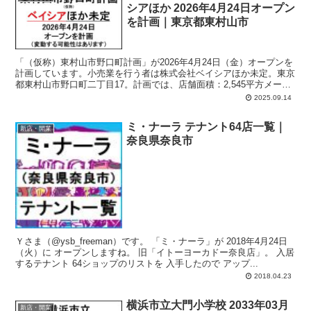
シアほか 2026年4月24日オープン
を計画｜東京都東村山市
「（仮称）東村山市野口町計画」が2026年4月24日（金）オープンを
計画しています。小売業を行う者は株式会社ベイシアほか未定。東京
都東村山市野口町二丁目17。計画では、店舗面積：2,545平方メート
ル、駐車場：96台、駐輪場：127台、営業時間：午前9時-午後10時45
2025.09.14
分。
ミ・ナーラ テナント64店一覧｜
新店・開業
奈良県奈良市
Ｙさま（@ysb_freeman）です。 「ミ・ナーラ」が 2018年4月24日
（火）に オープンしますね。 旧「イトーヨーカドー奈良店」。 入居
するテナント 64ショップのリストを 入手したので アップ...
2018.04.23
横浜市立大門小学校 2033年03月
新店・開業