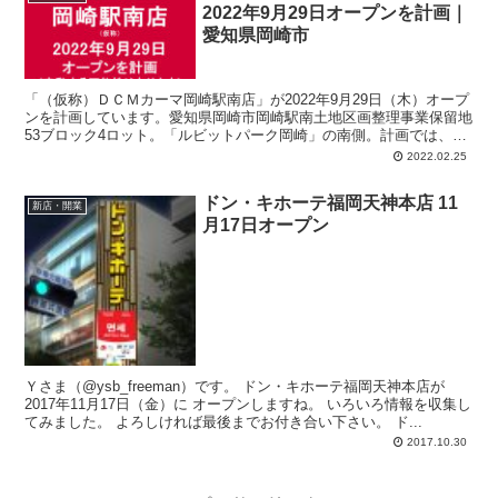
2022年9月29日オープンを計画｜
愛知県岡崎市
「（仮称）ＤＣＭカーマ岡崎駅南店」が2022年9月29日（木）オープ
ンを計画しています。愛知県岡崎市岡崎駅南土地区画整理事業保留地
53ブロック4ロット。「ルビットパーク岡崎」の南側。計画では、店
舗面積：8,256.1平方メートル、駐車場：251台、駐輪場：55台、営業
2022.02.25
時間：午前7時-午後9時。
ドン・キホーテ福岡天神本店 11
新店・開業
月17日オープン
Ｙさま（@ysb_freeman）です。 ドン・キホーテ福岡天神本店が
2017年11月17日（金）に オープンしますね。 いろいろ情報を収集し
てみました。 よろしければ最後までお付き合い下さい。 ド...
2017.10.30