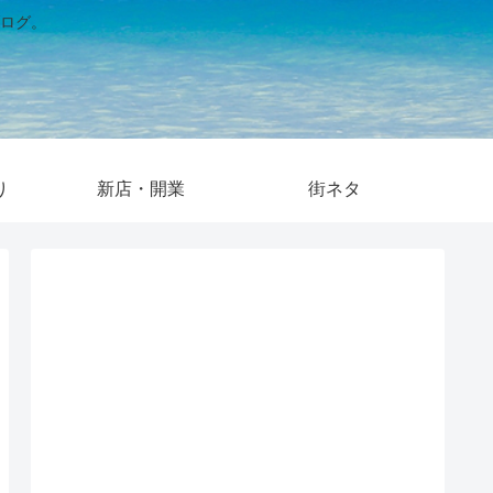
ログ。
り
新店・開業
街ネタ