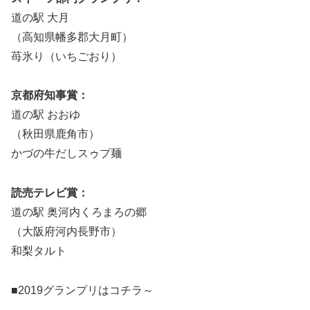
道の駅 大月
（高知県幡多郡大月町）
苺氷り（いちごおり）
京都府知事賞：
道の駅 おおゆ
（秋田県鹿角市）
かづの牛だしスゥプ麺
読売テレビ賞：
道の駅 奥河内くろまろの郷
（大阪府河内長野市）
和梨タルト
■2019グランプリはコチラ～