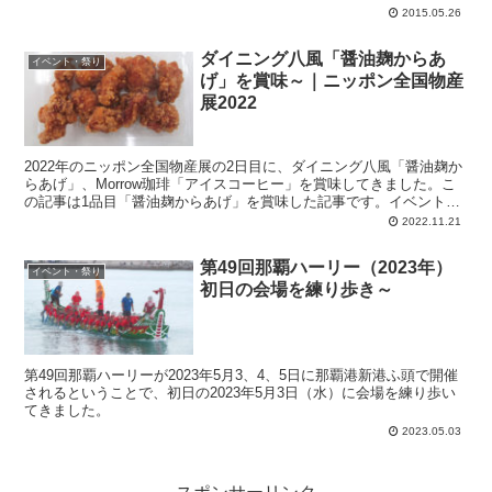
2015.05.26
ダイニング八風「醤油麹からあ
イベント・祭り
げ」を賞味～｜ニッポン全国物産
展2022
2022年のニッポン全国物産展の2日目に、ダイニング八風「醤油麹か
らあげ」、Morrow珈琲「アイスコーヒー」を賞味してきました。こ
の記事は1品目「醤油麹からあげ」を賞味した記事です。イベント終
了間際で半額。衣はガリッと固く、中の鶏肉はやわらか～。ほどよい
2022.11.21
塩分。めっちゃ生姜が効いています。
第49回那覇ハーリー（2023年）
イベント・祭り
初日の会場を練り歩き～
第49回那覇ハーリーが2023年5月3、4、5日に那覇港新港ふ頭で開催
されるということで、初日の2023年5月3日（水）に会場を練り歩い
てきました。
2023.05.03