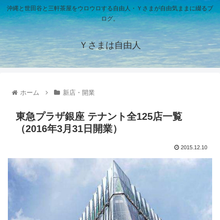
沖縄と世田谷と三軒茶屋をウロウロする自由人・Ｙさまが自由気ままに綴るブ
ログ。
Ｙさまは自由人
ホーム
新店・開業
東急プラザ銀座 テナント全125店一覧
（2016年3月31日開業）
2015.12.10