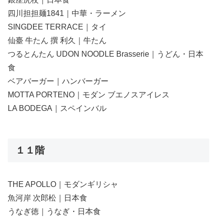
四川担担麺1841｜中華・ラーメン
SINGDEE TERRACE｜タイ
仙臺 牛たん 撰 利久｜牛たん
つるとんたん UDON NOODLE Brasserie｜うどん・日本
食
ベアバーガー｜ハンバーガー
MOTTA PORTENO｜モダン ブエノスアイレス
LA BODEGA｜スペインバル
１１階
THE APOLLO｜モダンギリシャ
魚河岸 次郎松｜日本食
うなぎ徳｜うなぎ・日本食