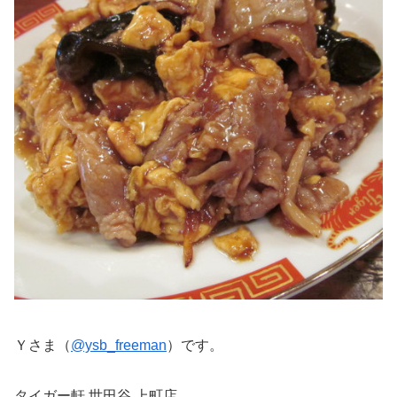
Ｙさま（
@ysb_freeman
）です。
タイガー軒 世田谷 上町店