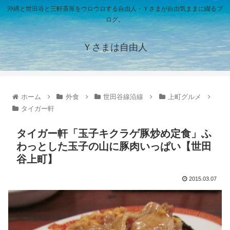
沖縄と世田谷と三軒茶屋をウロウロする自由人・Ｙさまが自由気ままに綴るブ
ログ。
Ｙさまは自由人
ホーム
外食
世田谷線沿線
上町グルメ
タイガー軒
タイガー軒「玉子キクラゲ豚炒め定食」ふ
わっとした玉子の山に豚肉いっぱい【世田
谷上町】
2015.03.07