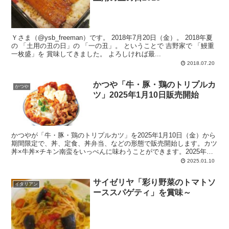
Ｙさま（@ysb_freeman）です。 2018年7月20日（金）。 2018年夏
の 「土用の丑の日」の 「一の丑」。 ということで 吉野家で 「鰻重
一枚盛」を 賞味してきました。 よろしければ最...
2018.07.20
かつや「牛・豚・鶏のトリプルカ
かつや
ツ」2025年1月10日販売開始
かつやが「牛・豚・鶏のトリプルカツ」を2025年1月10日（金）から
期間限定で、丼、定食、丼弁当、などの形態で販売開始します。カツ
丼×牛丼×チキン南蛮をいっぺんに味わうことができます。2025年の
干支は「巳（へび）」ということで、ヘビーな商品をお届け。サイズ
2025.01.10
は、L（ライト）、H（ヘビー）の2種類。
サイゼリヤ「彩り野菜のトマトソ
イタリアン
ーススパゲティ」を賞味～