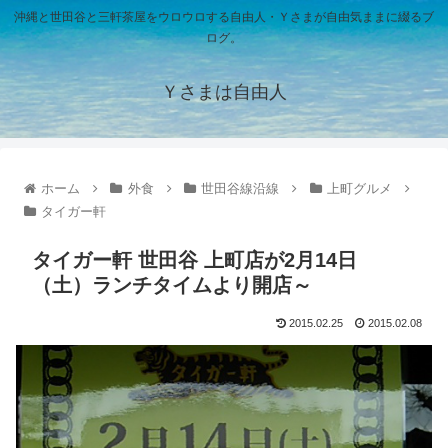
沖縄と世田谷と三軒茶屋をウロウロする自由人・Ｙさまが自由気ままに綴るブ
ログ。
Ｙさまは自由人
ホーム
外食
世田谷線沿線
上町グルメ
タイガー軒
タイガー軒 世田谷 上町店が2月14日
（土）ランチタイムより開店～
2015.02.25
2015.02.08