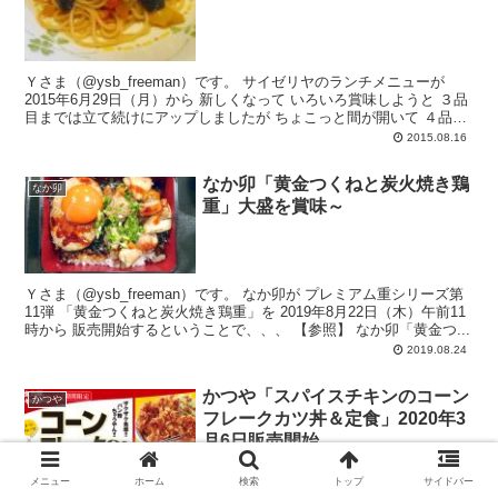
Ｙさま（@ysb_freeman）です。 サイゼリヤのランチメニューが
2015年6月29日（月）から 新しくなって いろいろ賞味しようと ３品
目までは立て続けにアップしましたが ちょこっと間が開いて ４品目
をアッ...
2015.08.16
なか卯「黄金つくねと炭火焼き鶏
なか卯
重」大盛を賞味～
Ｙさま（@ysb_freeman）です。 なか卯が プレミアム重シリーズ第
11弾 「黄金つくねと炭火焼き鶏重」を 2019年8月22日（木）午前11
時から 販売開始するということで、、、 【参照】 なか卯「黄金つ...
2019.08.24
かつや「スパイスチキンのコーン
かつや
フレークカツ丼＆定食」2020年3
月6日販売開始
メニュー
ホーム
検索
トップ
サイドバー