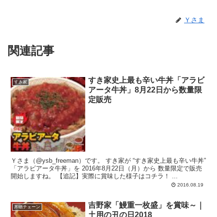
Ｙさま
関連記事
すき家史上最も辛い牛丼「アラビ
すき家
アータ牛丼」8月22日から数量限
定販売
Ｙさま（@ysb_freeman）です。 すき家が “すき家史上最も辛い牛丼”
「アラビアータ牛丼」を 2016年8月22日（月）から 数量限定で販売
開始しますね。 【追記】実際に賞味した様子はコチラ！ ...
2016.08.19
吉野家「鰻重一枚盛」を賞味～｜
丼物チェーン
土用の丑の日2018