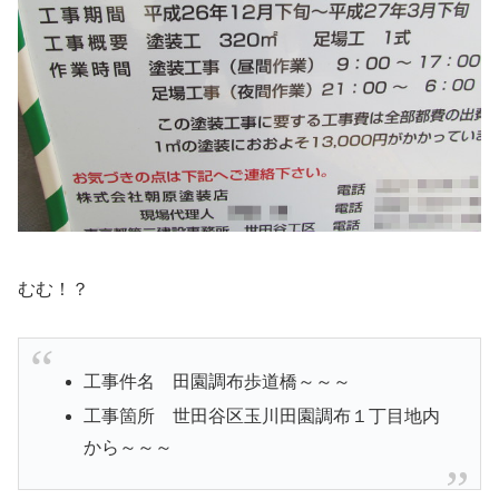
むむ！？
工事件名 田園調布歩道橋～～～
工事箇所 世田谷区玉川田園調布１丁目地内
から～～～