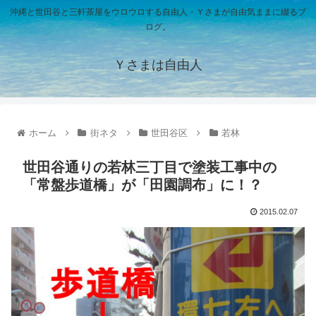
沖縄と世田谷と三軒茶屋をウロウロする自由人・Ｙさまが自由気ままに綴るブ
ログ。
Ｙさまは自由人
ホーム
街ネタ
世田谷区
若林
世田谷通りの若林三丁目で塗装工事中の
「常盤歩道橋」が「田園調布」に！？
2015.02.07