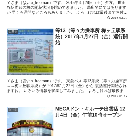
Ｙさま（@ysb_freeman）です。 2015年3月28日（土）夕方。 世田
谷駅周辺の桜の開花状況を眺めてきました。 局所的にではあります
が 早くも満開なところもありました。 よろしければ最後までお付
き...
2015.03.29
等13（等々力操車所-梅ヶ丘駅系
世田谷
統）2017年1月27日（金）運行開
始
Ｙさま（@ysb_freeman）です。 東急バス 等13系統（等々力操車所
←→梅ヶ丘駅系統）が 2017年1月27日（金）から 復活運行開始され
ますね。 いろいろ情報を収集してみました。 よろしければ最後ま...
2017.01.17
MEGAドン・キホーテ出雲店 12
街ネタ
月4日（金）午前10時オープン