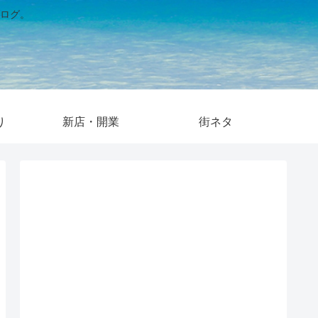
ログ。
り
新店・開業
街ネタ