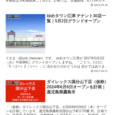
本巣郡北方町曲路東二丁目1-1。計画では、店舗面積：6,773平方メー
トル、駐車場：364台、駐輪場：84台、営業時間：午前9時-午後10
2022.05.16
時。
ゆめタウン江津 テナント30店一
新店・開業
覧｜5月2日グランドオープン
Ｙさま（@ysb_freeman）です。 ゆめタウン江津が 2017年5月2日
（火）午前9時に グランドオープンしますね。 「ごうつ」だけに
「5（ゴー）2（ツー）」に 合わせたのかどうかは 定かではありませ
ん...
2017.04.27
ダイレックス国分山下店（仮称）
新店・開業
2024年6月6日オープンを計画｜
鹿児島県霧島市
「（仮称）ダイレックス国分山下店」が2024年6月6日（木）オープ
ンを計画しています。鹿児島県霧島市国分山下町1770番 外。計画で