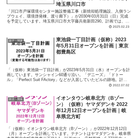
埼玉県川口市
「川口市戸塚環境センター施設整備工事（新焼却処理施設、入側ラン
プウェイ、環境啓発棟、渡り廊下）」が2030年03月31日（日）完成
を予定しています。埼玉県川口市大字藤兵衛新田290。計画では、地
上5階、地下1階、延床面積：17731.31平方メートル、主要用途：ご
2025.02.23
み焼却施設。
東池袋一丁目計画（仮称）2023
新店・開業
年5月31日オープンを計画｜東京
都豊島区
「（仮称）東池袋一丁目計画」が2023年5月31日（水）オープンを計
画しています。サンシャイン60通り沿い。「デニーズ」「ドトー
ル」「Perfect Suit FActory」などが入居していたビルの跡地。計画
では、店舗面積：2,676平方メートル、駐車場：隔地 36台、駐輪場：
2022.07.02
店舗内 140台。
イオンタウン岐阜北方（Bゾー
新店・開業
ン）（仮称）ヤマダデンキ 2022
年12月12日オープンを計画｜岐
阜県北方町
「（仮称）イオンタウン岐阜北方（Bゾーン）」が2022年12月12日
（月）オープンを計画しています。テナントはヤマダデンキ。岐阜県