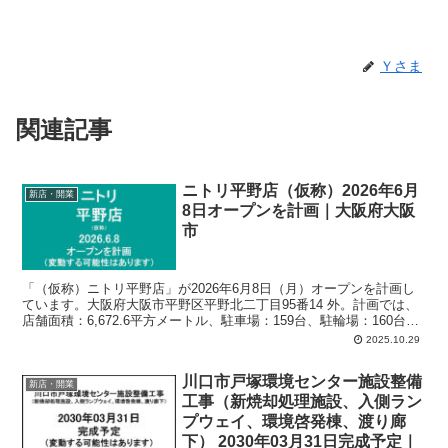
Ｙさま
関連記事
ニトリ平野店（仮称）2026年6月
新店・開業
8日オープンを計画｜大阪府大阪
市
「（仮称）ニトリ平野店」が2026年6月8日（月）オープンを計画し
ています。大阪府大阪市平野区平野北二丁目95番14 外。計画では、
店舗面積：6,672.6平方メートル、駐車場：159台、駐輪場：160台
（うち原付9台）、営業時間：午前9時00分-午後9時00分。
2025.10.29
川口市戸塚環境センター施設整備
新店・開業
工事（新焼却処理施設、入側ラン
プウェイ、環境啓発棟、渡り廊
下） 2030年03月31日完成予定｜