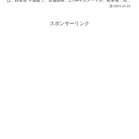
は、鉄骨造 平屋建て、店舗面積：1,704平方メートル、駐車場：62
台、駐輪場：17台、営業時間：午前9時-午後10時。
2023.10.16
スポンサーリンク