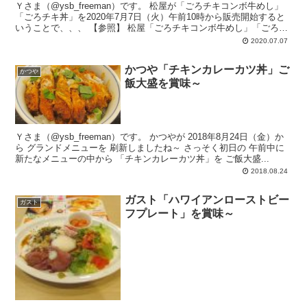
Ｙさま（@ysb_freeman）です。 松屋が「ごろチキコンボ牛めし」
「ごろチキ丼」を2020年7月7日（火）午前10時から販売開始すると
いうことで、、、 【参照】 松屋「ごろチキコンボ牛めし」「ごろチ
キ丼」2...
2020.07.07
かつや「チキンカレーカツ丼」ご
かつや
飯大盛を賞味～
Ｙさま（@ysb_freeman）です。 かつやが 2018年8月24日（金）か
ら グランドメニューを 刷新しましたね～ さっそく初日の 午前中に
新たなメニューの中から 「チキンカレーカツ丼」を ご飯大盛...
2018.08.24
ガスト「ハワイアンローストビー
ガスト
フプレート」を賞味～