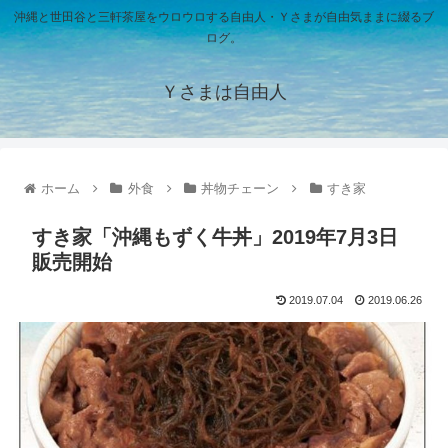
沖縄と世田谷と三軒茶屋をウロウロする自由人・Ｙさまが自由気ままに綴るブ
ログ。
Ｙさまは自由人
ホーム
外食
丼物チェーン
すき家
すき家「沖縄もずく牛丼」2019年7月3日
販売開始
2019.07.04
2019.06.26