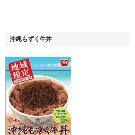
沖縄もずく牛丼