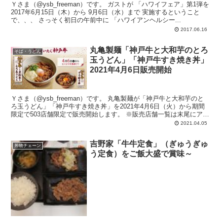
Ｙさま（@ysb_freeman）です。 ガストが 「ハワイフェア」第1弾を
2017年6月15日（木）から 9月6日（水）まで 実施するということ
で、、、 さっそく初日の午前中に 「ハワイアンヘルシー...
2017.06.16
丸亀製麺「神戸牛と大和芋のとろ
そば・うどん
玉うどん」「神戸牛すき焼き丼」
2021年4月6日販売開始
Ｙさま（@ysb_freeman）です。 丸亀製麺が「神戸牛と大和芋のと
ろ玉うどん」「神戸牛すき焼き丼」を2021年4月6日（火）から期間
限定で503店舗限定で販売開始します。 ※販売店舗一覧は末尾にアッ
プしておきます...
2021.04.05
吉野家「牛牛定食」（ぎゅうぎゅ
丼物チェーン
う定食）をご飯大盛で賞味～