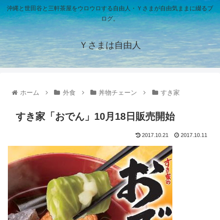
沖縄と世田谷と三軒茶屋をウロウロする自由人・Ｙさまが自由気ままに綴るブ
ログ。
Ｙさまは自由人
ホーム
外食
丼物チェーン
すき家
すき家「おでん」10月18日販売開始
2017.10.21
2017.10.11