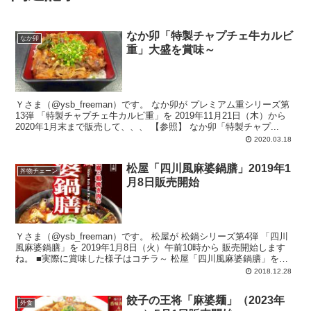
なか卯「特製チャプチェ牛カルビ
なか卯
重」大盛を賞味～
Ｙさま（@ysb_freeman）です。 なか卯が プレミアム重シリーズ第
13弾 「特製チャプチェ牛カルビ重」を 2019年11月21日（木）から
2020年1月末まで販売して、、、 【参照】 なか卯「特製チャプ...
2020.03.18
松屋「四川風麻婆鍋膳」2019年1
丼物チェーン
月8日販売開始
Ｙさま（@ysb_freeman）です。 松屋が 松鍋シリーズ第4弾 「四川
風麻婆鍋膳」を 2019年1月8日（火）午前10時から 販売開始します
ね。 ■実際に賞味した様子はコチラ～ 松屋「四川風麻婆鍋膳」をラ
イ...
2018.12.28
餃子の王将「麻婆麺」（2023年
外食