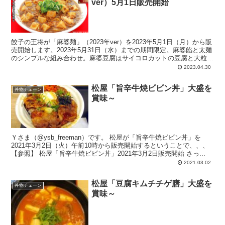
ver）5月1日販売開始
餃子の王将が「麻婆麺」（2023年ver）を2023年5月1日（月）から販
売開始します。2023年5月31日（水）までの期間限定。麻婆餡と太麺
のシンプルな組み合わせ。麻婆豆腐はサイコロカットの豆腐と大粒の
挽き肉。香味辣油と山椒でうま辛な仕上がり。麺は太麺。麻婆餡と太
2023.04.30
麺をよく絡ませることを推奨しています。
松屋「旨辛牛焼ビビン丼」大盛を
丼物チェーン
賞味～
Ｙさま（@ysb_freeman）です。 松屋が「旨辛牛焼ビビン丼」を
2021年3月2日（火）午前10時から販売開始するということで、、、
【参照】 松屋「旨辛牛焼ビビン丼」2021年3月2日販売開始 さっ...
2021.03.02
松屋「豆腐キムチチゲ膳」大盛を
丼物チェーン
賞味～