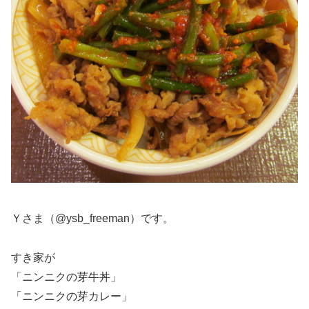
Ｙさま（@ysb_freeman）です。
すき家が
「ニンニクの芽牛丼」
「ニンニクの芽カレー」