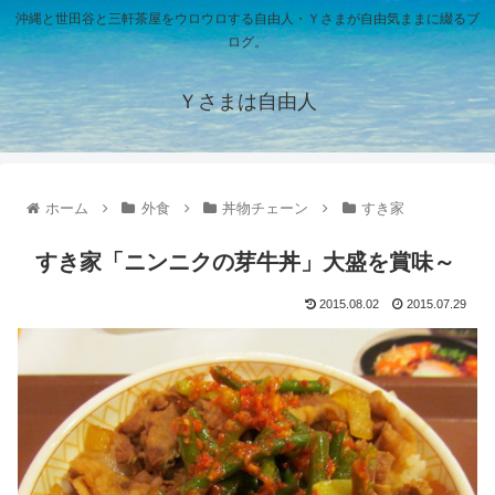
沖縄と世田谷と三軒茶屋をウロウロする自由人・Ｙさまが自由気ままに綴るブ
ログ。
Ｙさまは自由人
ホーム
外食
丼物チェーン
すき家
すき家「ニンニクの芽牛丼」大盛を賞味～
2015.08.02
2015.07.29