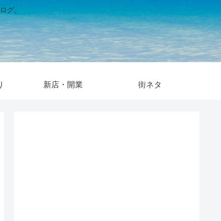
ログ。
り
新店・開業
街ネタ