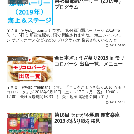
第45回那覇ハーリー（2019年）
イベント・祭り
プログラム
Ｙさま（@ysb_freeman）です。 第44回那覇ハーリーが 2019年5月
3、4、5日に 那覇港新港ふ頭で 開催されますね。 海上 メインステー
ジ サブステージ などなどの プログラムが 発表されているので...
2019.04.03
全日本ぎょうざ祭り2018 in モリ
イベント・祭り
コロパーク 出店一覧、メニュー
Ｙさま（@ysb_freeman）です。 「全日本ぎょうざ祭り2018 in モリ
コロパーク」が 2018年9月15日（土）～17日（月・祝） 10:00～
17:00（最終入場時間16:30）に 愛・地球博記念公園（モリ...
2018.09.14
第18回 せたがや駅前 楽市楽座
イベント・祭り
2018 の貼り紙を発見