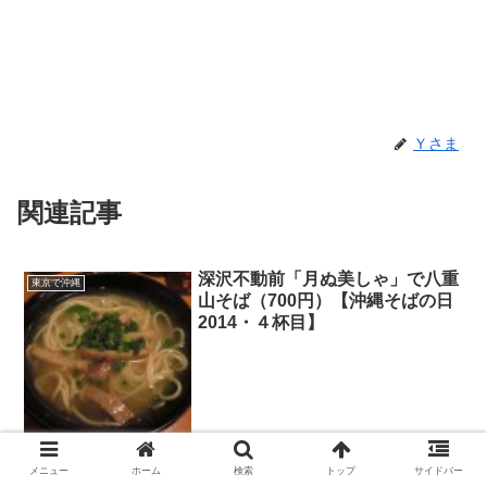
Ｙさま
関連記事
深沢不動前「月ぬ美しゃ」で八重
東京で沖縄
山そば（700円）【沖縄そばの日
2014・４杯目】
Ｙさま（@ysb_freeman）です。 2014年の 「沖縄そばの日」を 迎え
メニュー
ホーム
検索
トップ
サイドバー
るにあたって 勢いで立ててしまった堪能プラン 10月17日「沖縄そば