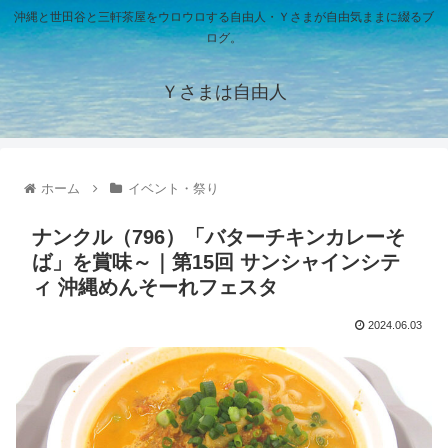
沖縄と世田谷と三軒茶屋をウロウロする自由人・Ｙさまが自由気ままに綴るブ
ログ。
Ｙさまは自由人
ホーム
イベント・祭り
ナンクル（796）「バターチキンカレーそ
ば」を賞味～｜第15回 サンシャインシテ
ィ 沖縄めんそーれフェスタ
2024.06.03