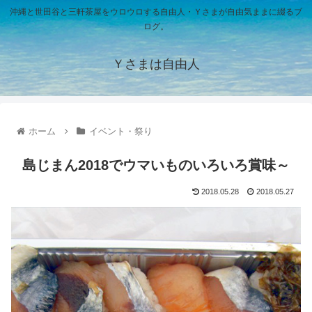
沖縄と世田谷と三軒茶屋をウロウロする自由人・Ｙさまが自由気ままに綴るブ
ログ。
Ｙさまは自由人
ホーム
イベント・祭り
島じまん2018でウマいものいろいろ賞味～
2018.05.28
2018.05.27