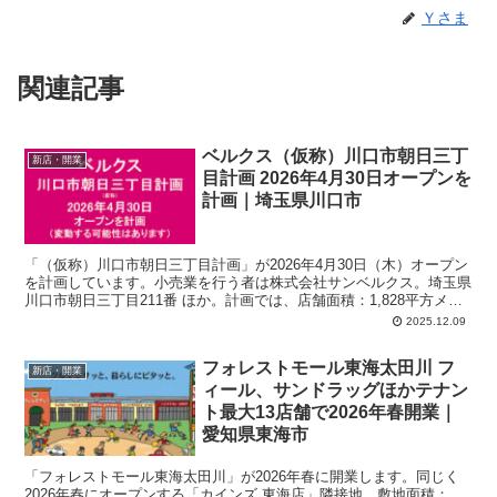
Ｙさま
関連記事
ベルクス（仮称）川口市朝日三丁
新店・開業
目計画 2026年4月30日オープンを
計画｜埼玉県川口市
「（仮称）川口市朝日三丁目計画」が2026年4月30日（木）オープン
を計画しています。小売業を行う者は株式会社サンベルクス。埼玉県
川口市朝日三丁目211番 ほか。計画では、店舗面積：1,828平方メー
トル、駐車場：76台、駐輪場：53台、営業時間：午前9時00分-午後
2025.12.09
10時00分。
フォレストモール東海太田川 フ
新店・開業
ィール、サンドラッグほかテナン
ト最大13店舗で2026年春開業｜
愛知県東海市
「フォレストモール東海太田川」が2026年春に開業します。同じく
2026年春にオープンする「カインズ 東海店」隣接地。敷地面積：