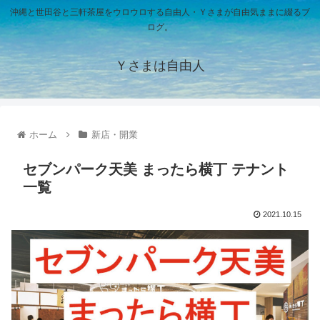
沖縄と世田谷と三軒茶屋をウロウロする自由人・Ｙさまが自由気ままに綴るブ
ログ。
Ｙさまは自由人
ホーム
新店・開業
セブンパーク天美 まったら横丁 テナント
一覧
2021.10.15