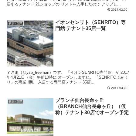
居するテナント 21ショップの リストを入手したので アップし...
2017.02.09
イオンセンリト（SENRITO）専
新店・開業
門館 テナント35店一覧
Ｙさま（@ysb_freeman）です。 「イオンSENRITO専門館」が 2017
年4月21日（金）午前10時に オープンしますね。 「SENRITOよみう
り」の商業II期。 入居する専門店テナント 35店...
2017.03.02
ブランチ仙台長命ヶ丘
新店・開業
（BRANCH仙台長命ヶ丘）（仮
称）テナント30店でオープン予定