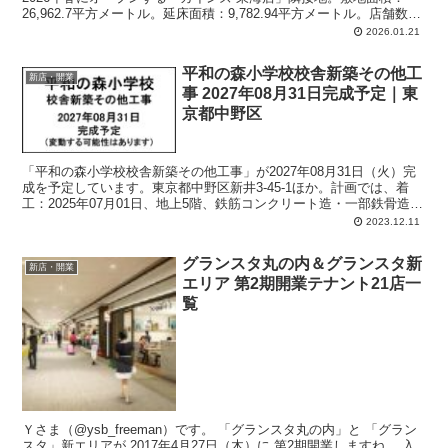
26,962.7平方メートル。延床面積：9,782.94平方メートル。店舗数：
フィール、サンドラッグを含む最大13店舗。
2026.01.21
平和の森小学校校舎新築その他工
新店・開業
事 2027年08月31日完成予定｜東
京都中野区
「平和の森小学校校舎新築その他工事」が2027年08月31日（火）完
成を予定しています。東京都中野区新井3-45-1ほか。計画では、着
工：2025年07月01日、地上5階、鉄筋コンクリート造・一部鉄骨造、
敷地面積：12788.52平方メートル、延床面積：13247.91平方メート
2023.12.11
ル。
グランスタ丸の内＆グランスタ新
新店・開業
エリア 第2期開業テナント21店一
覧
Ｙさま（@ysb_freeman）です。 「グランスタ丸の内」と 「グラン
スタ」新エリアが 2017年4月27日（木）に 第2期開業しますね。 入