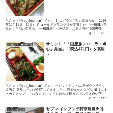
Ｙさま（@ysb_freeman）です。 Ｂ-１グランプリin郡山大会 （2014
年10月18日、19日）で ゴールドグランプリを受賞した 「十和田バラ
焼き」と似た名前の 「十和田風牛バラ焼重」なる弁当が 200円引...
2014.12.21
サミット「「国産豚レバニラ・点
コンビニ・スーパー・店
心」弁当」（税込471円）を賞味
～
Ｙさま（@ysb_freeman）です。 サミットで レバニラがウマそうな
弁当を 発見したのでGETしてきました。 添加物などなどは 最後にま
とめてアップしておきます。 よろしければ最後までお付き合い下さ
い。...
2014.12.12
セブン-イレブン三軒茶屋世田谷
セブン-イレブン