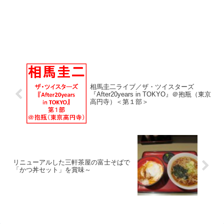
相馬圭二ライブ／ザ・ツイスターズ
『After20years in TOKYO』＠抱瓶（東京
高円寺）＜第１部＞
リニューアルした三軒茶屋の富士そばで
「かつ丼セット」を賞味～