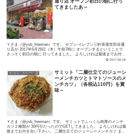
通り店 オープン初日の朝に行っ
てきましたあ～
Ｙさま（@ysb_freeman）です。 セブン-イレブン三軒茶屋世田谷通
り店が 2017年6月29日（木）午前7時に オープンするということで
さっそく初日の朝に 行ってきました。 よろしければ最後までお付き
合...
2017.06.29
サミット「二層仕立てのジューシ
コンビニ・スーパー・店
ーメンチカツとトマトソースのメ
ンチカツ」（各税込110円）を賞
味～
Ｙさま（@ysb_freeman）です。 サミットでふっくら肉厚のメンチ
カツ２種類が 30円引だったのでGETしてきました。 よろしければ最
後までお付き合い下さい。 二層仕立てのジューシーメンチカツ まず