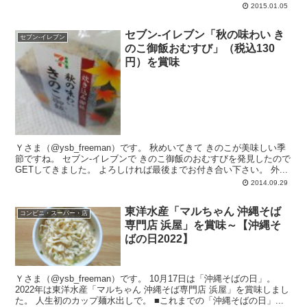
１つ目...
2015.01.05
セブン-イレブン「秋の味わい き
セブン-イレブン
のこ御飯おむすび」（税込130
円）を賞味
Ｙさま（@ysb_freeman）です。 秋めいてきて きのこが美味しい季
節ですね。 セブン-イレブンで きのこ御飯のおむすびを発見したので
GETしてきました。 よろしければ最後までお付き合い下さい。 外...
2014.09.29
東洋水産「マルちゃん 沖縄そば
コンビニ・スーパー・店
専門店 浜屋」を賞味～【沖縄そ
ばの日2022】
Ｙさま（@ysb_freeman）です。 10月17日は「沖縄そばの日」。
2022年は東洋水産「マルちゃん 沖縄そば専門店 浜屋」を賞味しまし
た。 人生初のカップ麺水出しで。 ■これまでの「沖縄そばの日」...