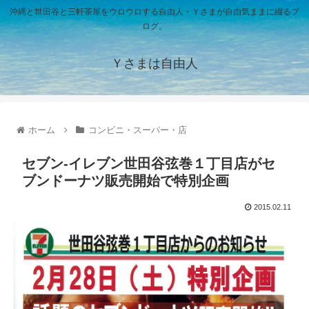
沖縄と世田谷と三軒茶屋をウロウロする自由人・Ｙさまが自由気ままに綴るブ
ログ。
Ｙさまは自由人
ホーム
コンビニ・スーパー・店
セブン-イレブン世田谷弦巻１丁目店がセ
ブンドーナツ販売開始で特別企画
2015.02.11