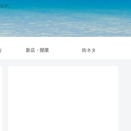
ログ。
り
新店・開業
街ネタ