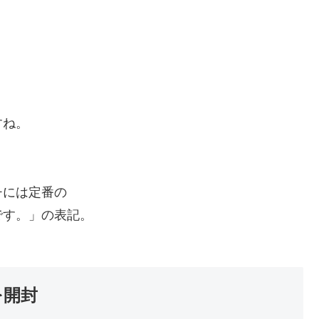
すね。
チには定番の
です。」の表記。
を開封