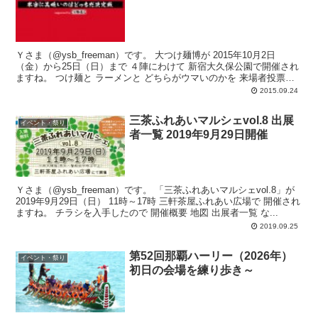
Ｙさま（@ysb_freeman）です。 大つけ麺博が 2015年10月2日
（金）から25日（日）まで ４陣にわけて 新宿大久保公園で開催され
ますね。 つけ麺と ラーメンと どちらがウマいのかを 来場者投票
で...
2015.09.24
三茶ふれあいマルシェvol.8 出展
イベント・祭り
者一覧 2019年9月29日開催
Ｙさま（@ysb_freeman）です。 「三茶ふれあいマルシェvol.8」が
2019年9月29日（日） 11時～17時 三軒茶屋ふれあい広場で 開催され
ますね。 チラシを入手したので 開催概要 地図 出展者一覧 な...
2019.09.25
第52回那覇ハーリー（2026年）
イベント・祭り
初日の会場を練り歩き～