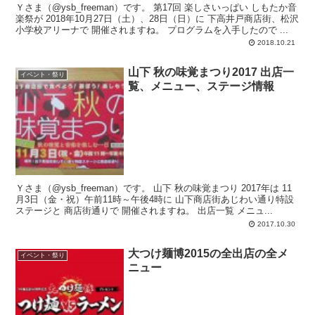
Ｙさま（@ysb_freeman）です。 第17回 楽しさいっぱい しもたか音
楽祭が 2018年10月27日（土）、28日（日）に 下高井戸商店街、松沢
小学校アリーナで 開催されますね。 プログラムを入手したので ...
2018.10.21
山下 秋の味覚まつり2017 出店一
イベント・祭り
覧、メニュー、ステージ情報
Ｙさま（@ysb_freeman）です。 山下 秋の味覚まつり 2017年は 11
月3日（金・祝）午前11時～午後4時に 山下商店街あじわい通り特設
ステージと 商店街通りで 開催されますね。 出店一覧 メニュ...
2017.10.30
大つけ麺博2015の全出店の全メ
イベント・祭り
ニュー