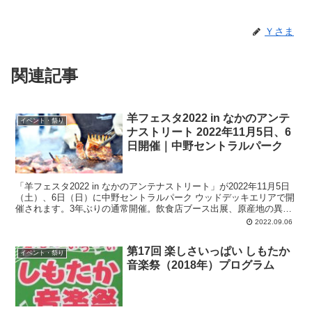
Ｙさま
関連記事
羊フェスタ2022 in なかのアンテ
イベント・祭り
ナストリート 2022年11月5日、6
日開催｜中野セントラルパーク
「羊フェスタ2022 in なかのアンテナストリート」が2022年11月5日
（土）、6日（日）に中野セントラルパーク ウッドデッキエリアで開
催されます。3年ぶりの通常開催。飲食店ブース出展、原産地の異な
る羊肉の食べ比べ、調味料販売、羊毛などをPRするブースも展開予
2022.09.06
定、など。
第17回 楽しさいっぱい しもたか
イベント・祭り
音楽祭（2018年）プログラム